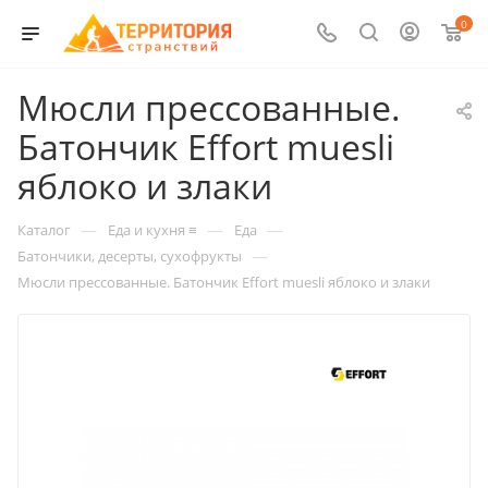
0
Мюсли прессованные.
Батончик Effort muesli
яблоко и злаки
—
—
—
Каталог
Еда и кухня ≡
Еда
—
Батончики, десерты, сухофрукты
Мюсли прессованные. Батончик Effort muesli яблоко и злаки