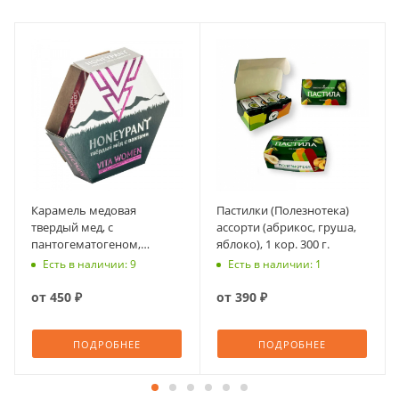
Карамель медовая
Пастилки (Полезнотека)
твердый мед, с
ассорти (абрикос, груша,
пантогематогеном,
яблоко), 1 кор. 300 г.
HoneyPant Vita Women, 36
Есть в наличии: 9
Есть в наличии: 1
г
от
450 ₽
от
390 ₽
ПОДРОБНЕЕ
ПОДРОБНЕЕ