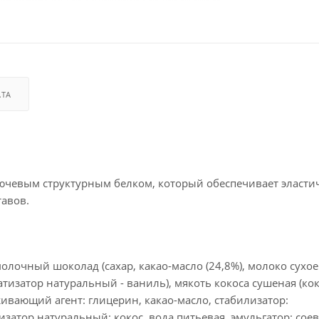
АТА
лючевым структурным белком, который обеспечивает эласти
тавов.
лочный шоколад (сахар, какао-масло (24,8%), молоко сухое
матизатор натуральный - ваниль), мякоть кокоса сушеная (ко
ивающий агент: глицерин, какао-масло, стабилизатор:
затор натуральный: кокос, вода питьевая, эмульгатор: сое