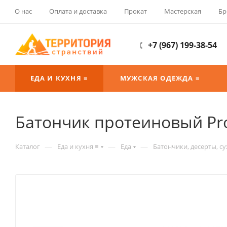
О нас
Оплата и доставка
Прокат
Мастерская
Бр
+7 (967) 199-38-54
ЕДА И КУХНЯ ≡
МУЖСКАЯ ОДЕЖДА ≡
Батончик протеиновый Prot
—
—
—
Каталог
Еда и кухня ≡
Еда
Батончики, десерты, с