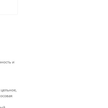
чность и
 цельное,
косовая
вый