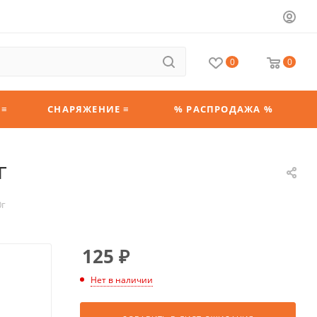
0
0
 ≡
СНАРЯЖЕНИЕ ≡
% РАСПРОДАЖА %
г
0г
125
₽
Нет в наличии