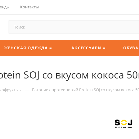
енды
Контакты
ЖЕНСКАЯ ОДЕЖДА ≡
АКСЕССУАРЫ ≡
ОБУВЬ
ein SOJ со вкусом кокоса 50
—
ухофрукты
Батончик протеиновый Protein SOJ со вкусом кокоса 5