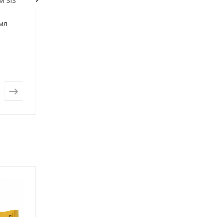
й SIS
Витаминный напиток
Концентрат нап
Полярная сказка 25 г.
натурального Л
мл
Молодец 25г.
Есть в наличии: 3
Есть в наличии: 
от
55 ₽
от
30 ₽