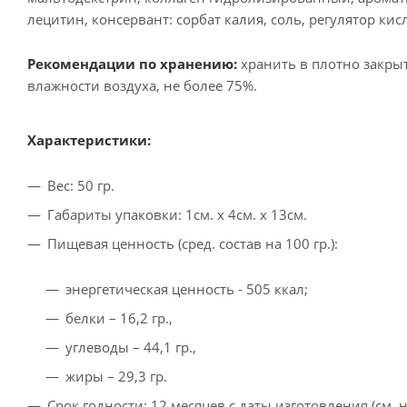
лецитин, консервант: сорбат калия, соль, регулятор ки
Рекомендации по хранению:
хранить в плотно закрыт
влажности воздуха, не более 75%.
Характеристики:
Вес: 50 гр.
Габариты упаковки: 1см. x 4см. x 13см.
Пищевая ценность (сред. состав на 100 гр.):
энергетическая ценность - 505 ккал;
белки – 16,2 гр.,
углеводы – 44,1 гр.,
жиры – 29,3 гр.
Срок годности: 12 месяцев с даты изготовления (см. н