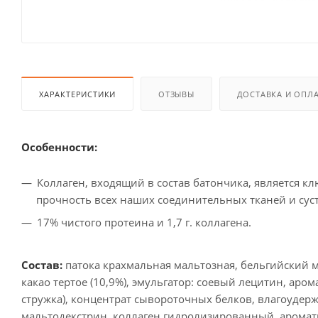
ХАРАКТЕРИСТИКИ
ОТЗЫВЫ
ДОСТАВКА И ОПЛ
Особенности:
Коллаген, входящий в состав батончика, является к
прочность всех наших соединительных тканей и сус
17% чистого протеина и 1,7 г. коллагена.
Состав:
патока крахмальная мальтозная, бельгийский мо
какао тертое (10,9%), эмульгатор: соевый лецитин, аро
стружка), концентрат сывороточных белков, влагоудерж
мальтодекстрин, коллаген гидролизированный, аромати