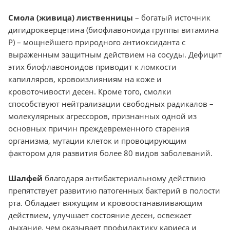
Смола (живица) лиственницы
– богатый источник
дигидрокверцетина (биофлавоноида группы витамина
Р) – мощнейшего природного антиоксиданта с
выраженным защитным действием на сосуды. Дефицит
этих биофлавоноидов приводит к ломкости
капилляров, кровоизлияниям на коже и
кровоточивости десен. Кроме того, смолки
способствуют нейтрализации свободных радикалов –
молекулярных агрессоров, признанных одной из
основных причин преждевременного старения
организма, мутации клеток и провоцирующим
фактором для развития более 80 видов заболеваний.
Шалфей
благодаря антибактериальному действию
препятствует развитию патогенных бактерий в полости
рта. Обладает вяжущим и кровоостанавливающим
действием, улучшает состояние десен, освежает
дыхание, чем оказывает профилактику кариеса и