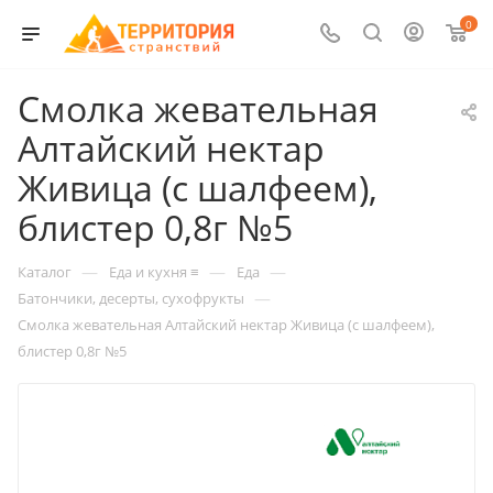
0
Смолка жевательная
Алтайский нектар
Живица (с шалфеем),
блистер 0,8г №5
—
—
—
Каталог
Еда и кухня ≡
Еда
—
Батончики, десерты, сухофрукты
Смолка жевательная Алтайский нектар Живица (с шалфеем),
блистер 0,8г №5