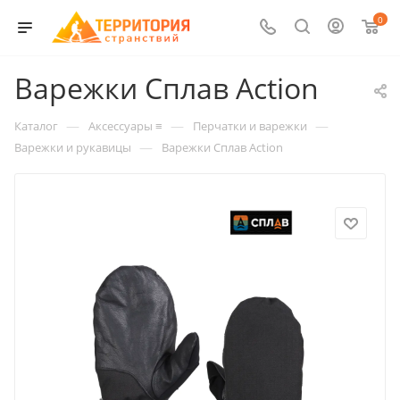
0
Варежки Сплав Action
—
—
—
Каталог
Аксессуары ≡
Перчатки и варежки
—
Варежки и рукавицы
Варежки Сплав Action