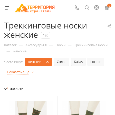
0
Треккинговые носки
женские
120
—
—
—
Каталог
Аксессуары ≡
Носки
Треккинговые носки
—
женские
женские
Сплав
Kailas
Lorpen
Часто ищут:
Показать еще
ФИЛЬТР