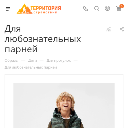
0
Для
любознательных
парней
—
—
—
Образы
Дети
Для прогулок
Для любознательных парней