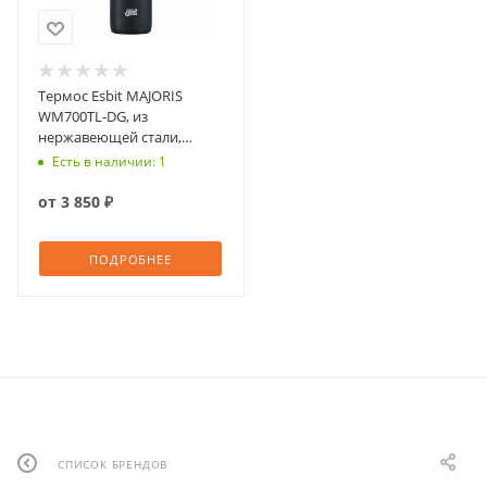
Термос Esbit MAJORIS
WM700TL-DG, из
нержавеющей стали,
черный, 0.7 л
Есть в наличии: 1
от
3 850 ₽
ПОДРОБНЕЕ
СПИСОК БРЕНДОВ