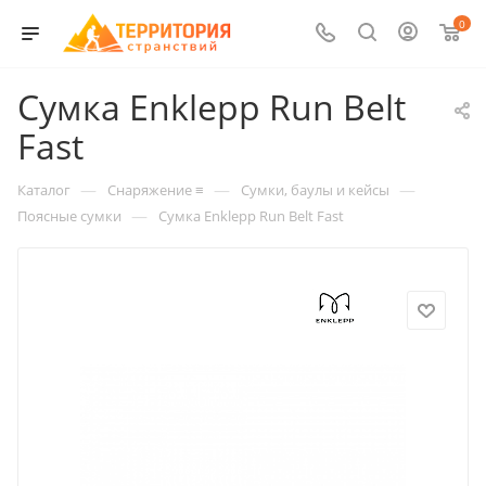
0
Сумка Enklepp Run Belt
Fast
—
—
—
Каталог
Снаряжение ≡
Сумки, баулы и кейсы
—
Поясные сумки
Сумка Enklepp Run Belt Fast