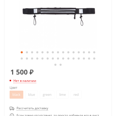
1 500
₽
Нет в наличии
Цвет
black
blue
green
lime
red
Рассчитать доставку
Если товар отсутствует, то просто добавьте его в лист