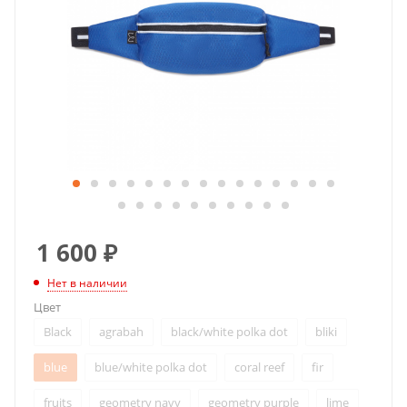
1 600
₽
Нет в наличии
Цвет
Black
agrabah
black/white polka dot
bliki
blue
blue/white polka dot
coral reef
fir
fruits
geometry navy
geometry purple
lime