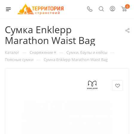
0
Сумка Enklepp
Marathon Waist Bag
—
—
—
Каталог
Снаряжение ≡
Сумки, баулы и кейсы
—
Поясные сумки
Сумка Enklepp Marathon Waist Bag