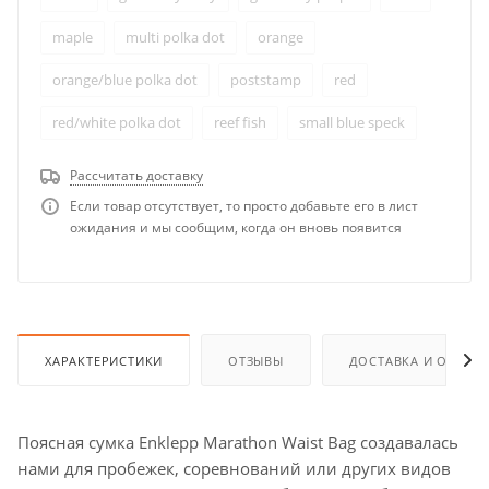
maple
multi polka dot
orange
orange/blue polka dot
poststamp
red
red/white polka dot
reef fish
small blue speck
small gray speck
sniff
snork
teddy bear jelly
Рассчитать доставку
Если товар отсутствует, то просто добавьте его в лист
waves
yellow/red polka dot
ожидания и мы сообщим, когда он вновь появится
ХАРАКТЕРИСТИКИ
ОТЗЫВЫ
ДОСТАВКА И ОПЛАТ
Поясная сумка Enklepp Marathon Waist Bag создавалась
нами для пробежек, соревнований или других видов