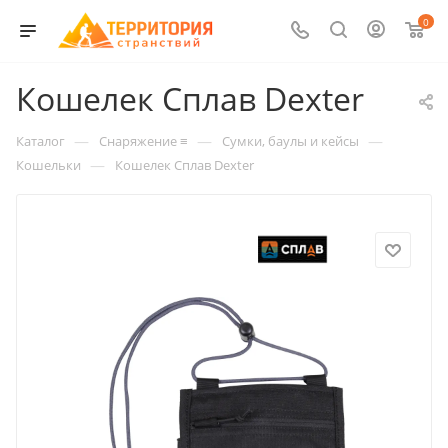
0
Кошелек Сплав Dexter
—
—
—
Каталог
Снаряжение ≡
Сумки, баулы и кейсы
—
Кошельки
Кошелек Сплав Dexter