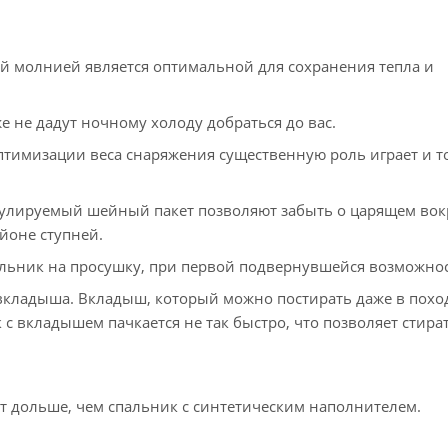
й молнией является оптимальной для сохранения тепла и
 не дадут ночному холоду добраться до вас.
птимизации веса снаряжения существенную роль играет и то
гулируемый шейный пакет позволяют забыть о царящем вок
айоне ступней.
альник на просушку, при первой подвернувшейся возможнос
вкладыша. Вкладыш, который можно постирать даже в похо
с вкладышем пачкается не так быстро, что позволяет стира
 дольше, чем спальник с синтетическим наполнителем.