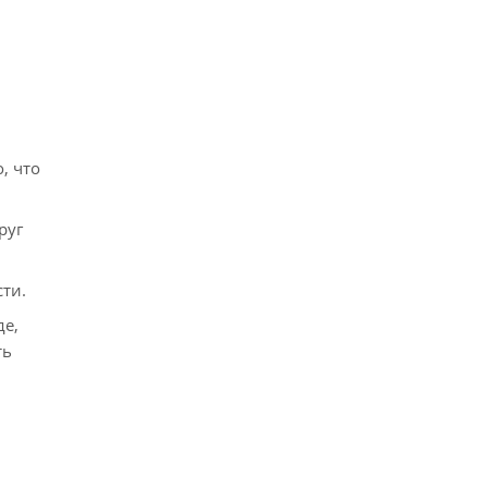
, что
руг
ти.
де,
ть