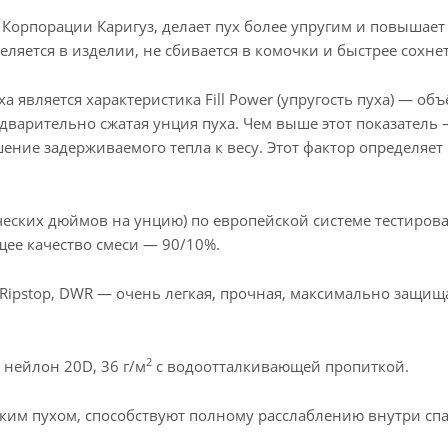
Корпорации Каригуз, делает пух более упругим и повышает 
яется в изделии, не сбивается в комочки и быстрее сохнет
является характеристика Fill Power (упругость пуха) — объ
дварительно сжатая унция пуха. Чем выше этот показатель 
ние задерживаемого тепла к весу. Этот фактор определяет
бических дюймов на унцию) по европейской системе тестиров
щее качество смеси — 90/10%.
 Ripstop, DWR — очень легкая, прочная, максимально защищ
2
нейлон 20D, 36 г/м
с водоотталкивающей пропиткой.
ким пухом, способствуют полному расслаблению внутри сп