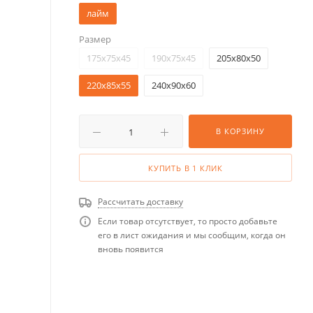
лайм
Размер
175x75x45
190x75x45
205x80x50
220x85x55
240x90x60
В КОРЗИНУ
КУПИТЬ В 1 КЛИК
Рассчитать доставку
Если товар отсутствует, то просто добавьте
его в лист ожидания и мы сообщим, когда он
вновь появится