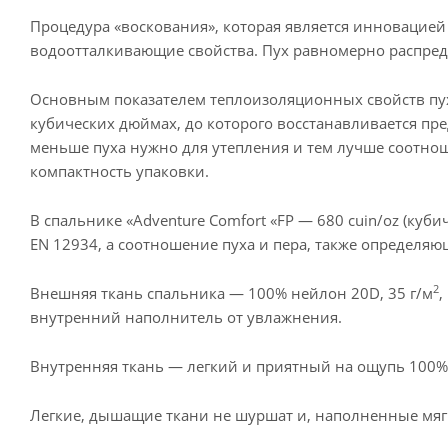
Процедура «воскования», которая является инновацией 
водоотталкивающие свойства. Пух равномерно распредел
Основным показателем теплоизоляционных свойств пуха 
кубических дюймах, до которого восстанавливается пре
меньше пуха нужно для утепления и тем лучше соотноше
компактность упаковки.
В спальнике «Adventure Comfort «FP — 680 cuin/oz (ку
EN 12934, а соотношение пуха и пера, также определяю
2
Внешняя ткань спальника — 100% нейлон 20D, 35 г/м
,
внутренний наполнитель от увлажнения.
Внутренняя ткань — легкий и приятный на ощупь 100% 
Легкие, дышащие ткани не шуршат и, наполненные мяг