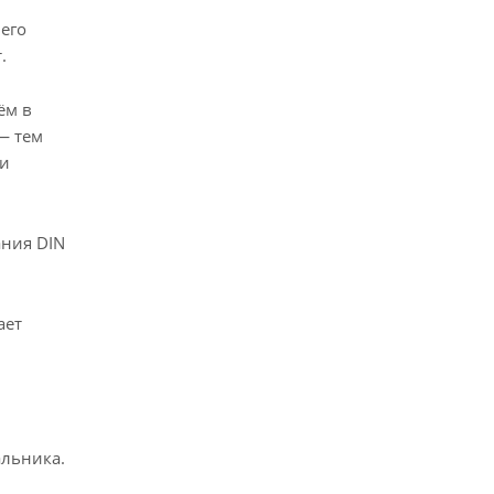
его
.
ём в
— тем
 и
ания DIN
ает
альника.