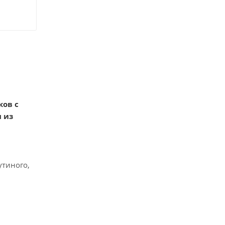
ков с
 из
утиного,