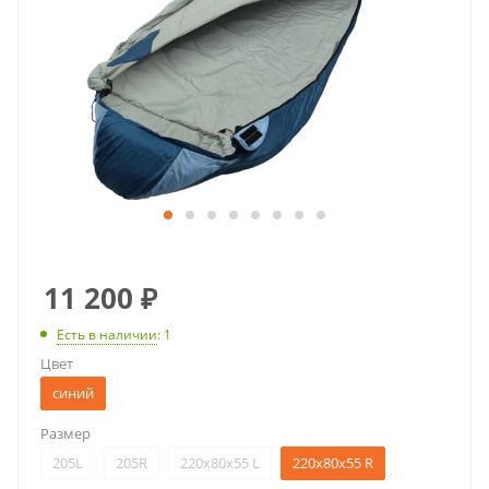
11 200
₽
Есть в наличии
: 1
Цвет
синий
Размер
205L
205R
220x80x55 L
220x80x55 R