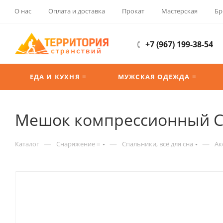
О нас
Оплата и доставка
Прокат
Мастерская
Бр
+7 (967) 199-38-54
ЕДА И КУХНЯ ≡
МУЖСКАЯ ОДЕЖДА ≡
Мешок компрессионный Сп
—
—
—
Каталог
Снаряжение ≡
Спальники, всё для сна
Ак