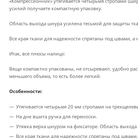
«Компрессионник» утягивается четырьмя стропами (ши
усилий получаете компактную упаковку.
Область выхода шнура усилена тесьмой для защиты тка
Все края ткани для надежности спрятаны под швами, а
Итак, все плюсы налицо:
Вещи компактно упакованы, не отсыревают, удобно ра
меньшего объема, то есть более легкий.
Особенности:
Утягивается четырьмя 20 мм стропами на трехщелев
На дне вшита ручка для переноски.
Утяжка верха шнуром на фиксаторе. Область выхода
Все края ткани для надежности спрятаны под швами.