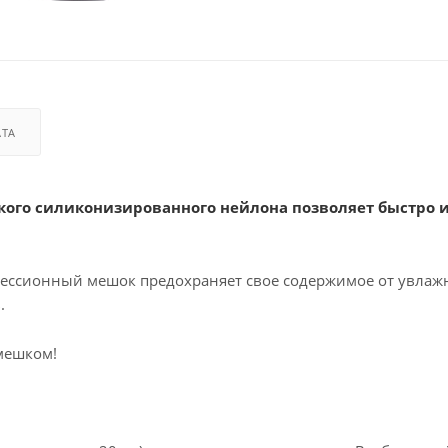
АТА
кого силиконизированного нейлона позволяет быстро 
рессионный мешок предохраняет свое содержимое от увлаж
.
мешком!