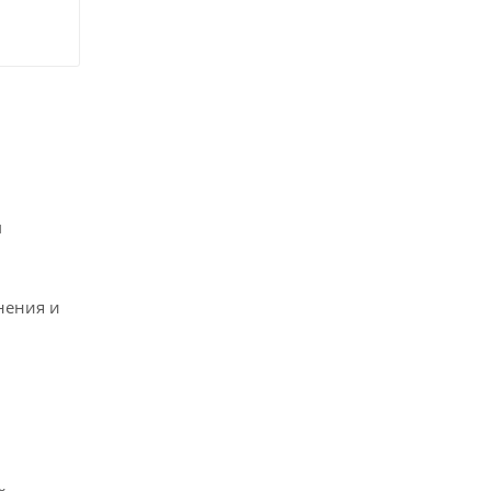
и
нения и