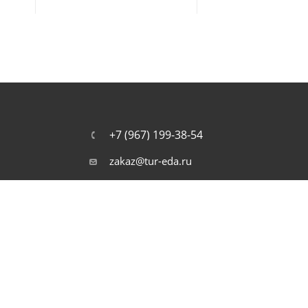
+7 (967) 199-38-54
zakaz@tur-eda.ru
г. Москва, ул. Сайкина, д. 17
наряжения