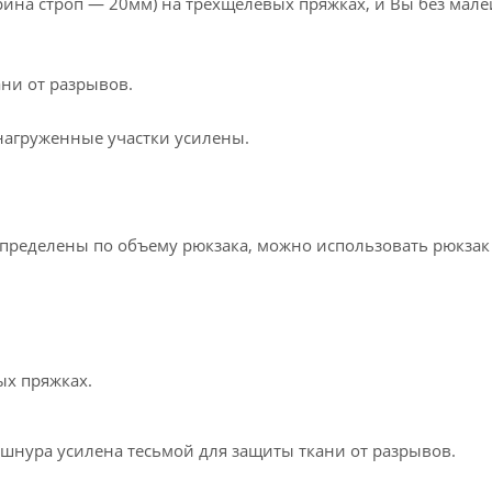
рина строп — 20мм) на трехщелевых пряжках, и Вы без мал
ни от разрывов.
 нагруженные участки усилены.
спределены по объему рюкзака, можно использовать рюкзак
ых пряжках.
 шнура усилена тесьмой для защиты ткани от разрывов.