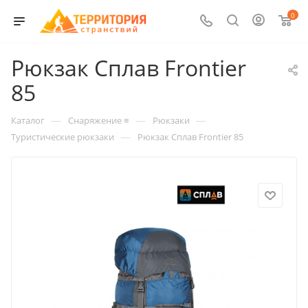
0
Рюкзак Сплав Frontier
85
—
—
—
Каталог
Снаряжение ≡
Рюкзаки
—
Туристические рюкзаки
Рюкзак Сплав Frontier 85