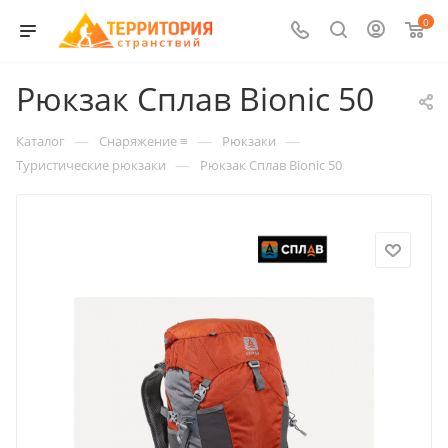
0
Рюкзак Сплав Bionic 50
—
—
—
Каталог
Снаряжение ≡
Рюкзаки
—
Туристические рюкзаки
Рюкзак Сплав Bionic 50