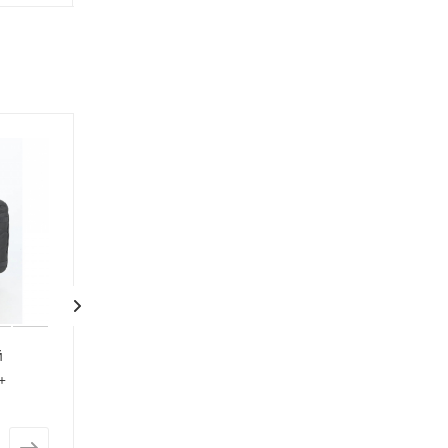
й
Рюкзак тактический
Рюкзак тактиче
+
Сплав Raptor 80
Сплав Raptor 60
Есть в наличии: 1
Есть в наличии: 
от
20 500 ₽
от
14 900 ₽