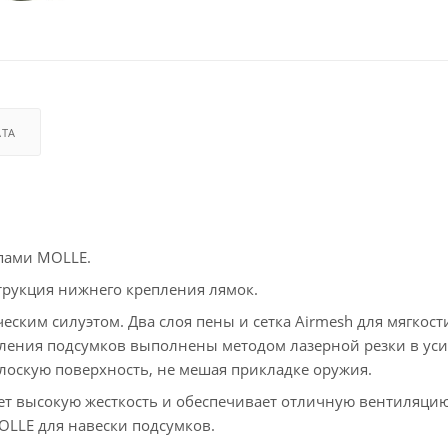
АТА
пами MOLLE.
трукция нижнего крепления лямок.
ским силуэтом. Два слоя пены и сетка Airmesh для мягкост
пления подсумков выполнены методом лазерной резки в ус
лоскую поверхность, не мешая прикладке оружия.
ет высокую жесткость и обеспечивает отличную вентиляцию
LLE для навески подсумков.