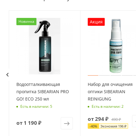
Новинка
Акция
с
Водоотталкивающая
Набор для очищения
пропитка SIBEARIAN PRO
оптики SIBEARIAN
GO! ECO 250 мл
REINIGUNG
Есть в наличии: 5
Есть в наличии: 2
от
294 ₽
490 ₽
от
1 190 ₽
-
40
%
Экономия
196 ₽