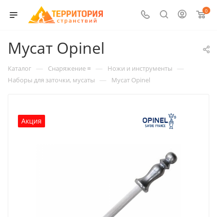
0
Мусат Opinel
—
—
—
Каталог
Снаряжение ≡
Ножи и инструменты
—
Наборы для заточки, мусаты
Мусат Opinel
Акция