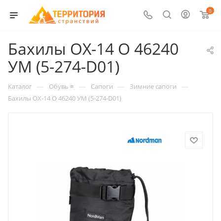
0
Бахилы ОХ-14 О 46240
УМ (5-274-D01)
—
—
—
—
Каталог
Обувь ≡
Сапоги
Зимние сапоги
Бахилы ОХ-14 О 46240 УМ (5-274-D01)