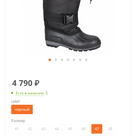
4 790
₽
Есть в наличии
: 5
Цвет
черный
Размер
41
42
43
44
45
46
47
48