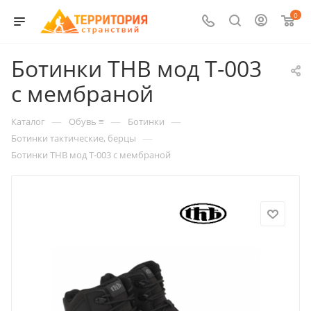
0
Ботинки THB мод T-003
с мембраной
—
—
—
Каталог
Обувь ≡
Ботинки
—
Ботинки тактические, берцы
Ботинки THB мод T-003 с мембраной