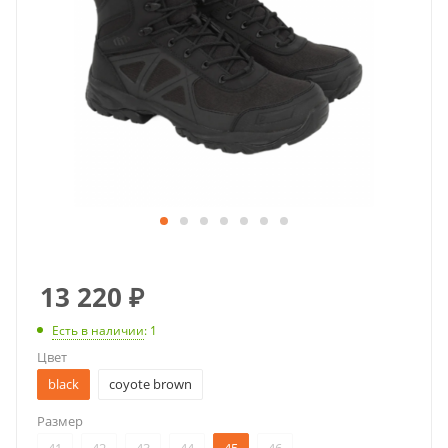
13 220
₽
Есть в наличии
: 1
Цвет
black
coyote brown
Размер