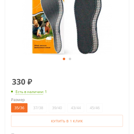
330
₽
Есть в наличии
: 1
Размер
35/36
37/38
39/40
43/44
45/46
КУПИТЬ В 1 КЛИК