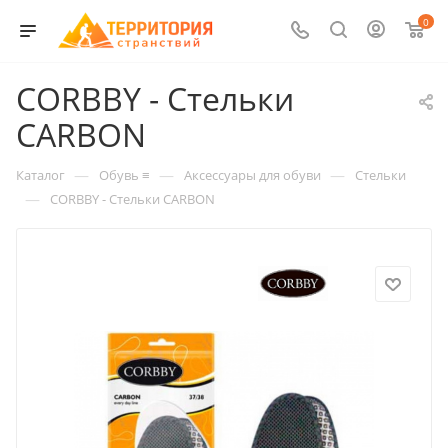
0
CORBBY - Стельки
CARBON
—
—
—
Каталог
Обувь ≡
Аксессуары для обуви
Стельки
—
CORBBY - Стельки CARBON