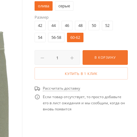
олива
серые
Размер
42
44
46
48
50
52
54
56-58
60-62
В КОРЗИНУ
КУПИТЬ В 1 КЛИК
Рассчитать доставку
Если товар отсутствует, то просто добавьте
его в лист ожидания и мы сообщим, когда он
вновь появится