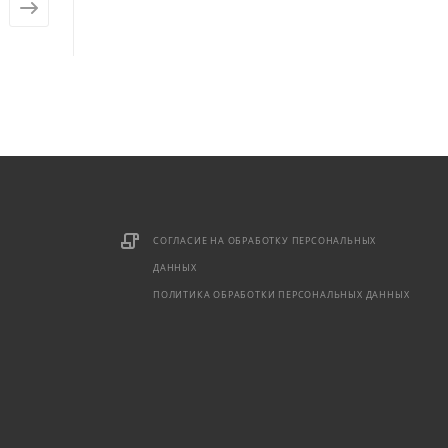
от
1 450 ₽
от
2 870 ₽
СОГЛАСИЕ НА ОБРАБОТКУ ПЕРСОНАЛЬНЫХ
ДАННЫХ
ПОЛИТИКА ОБРАБОТКИ ПЕРСОНАЛЬНЫХ ДАННЫХ