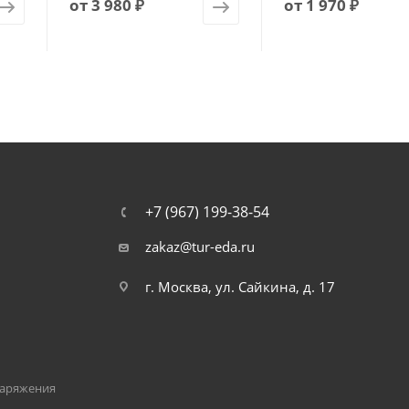
от
3 980 ₽
от
1 970 ₽
+7 (967) 199-38-54
zakaz@tur-eda.ru
г. Москва, ул. Сайкина, д. 17
наряжения