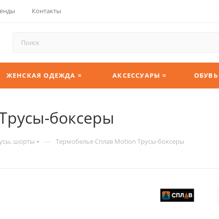
енды
Контакты
ЖЕНСКАЯ ОДЕЖДА ≡
АКСЕССУАРЫ ≡
ОБУВЬ
 Трусы-боксеры
—
усы, шорты
Термобелье Сплав Motion Трусы-боксеры