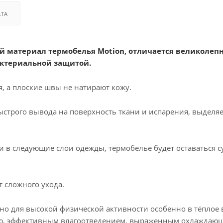
АТА
й материал термобелья Motion, отличается великолеп
ктериальной защитой.
, а плоские швы не натирают кожу.
быстрого вывода на поверхность ткани и испарения, выделя
ги в следующие слои одежды, термобелье будет оставаться с
т сложного ухода.
но для высокой физической активности особенно в тёплое
тью, эффективным влагоотведением, выраженным охлаждаю