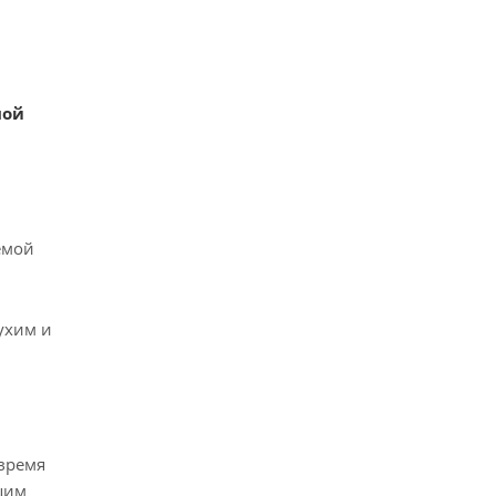
ной
емой
ухим и
 время
щим