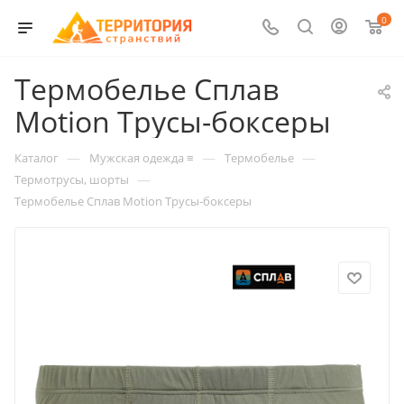
0
Термобелье Сплав
Motion Трусы-боксеры
—
—
—
Каталог
Мужская одежда ≡
Термобелье
—
Термотрусы, шорты
Термобелье Сплав Motion Трусы-боксеры