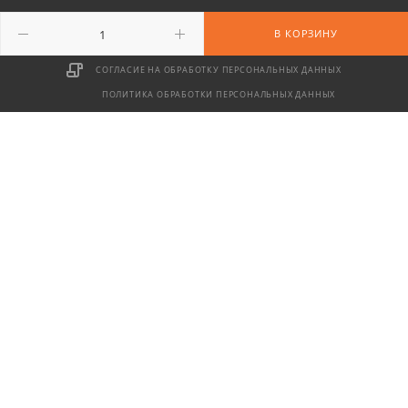
г. Москва, ул. Сайкина, д. 17
В КОРЗИНУ
СОГЛАСИЕ НА ОБРАБОТКУ ПЕРСОНАЛЬНЫХ ДАННЫХ
ПОЛИТИКА ОБРАБОТКИ ПЕРСОНАЛЬНЫХ ДАННЫХ
2026 © ООО «Территория» — интернет-магазин туристического
снаряжения
Продолжая использовать сайт, вы даете согласие
на
использование cookie
.
Принять