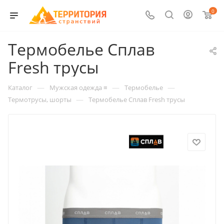
0
Термобелье Сплав
Fresh трусы
—
—
—
Каталог
Мужская одежда ≡
Термобелье
—
Термотрусы, шорты
Термобелье Сплав Fresh трусы