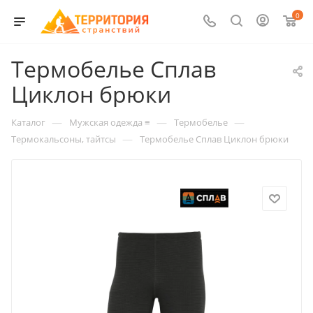
0
Термобелье Сплав
Циклон брюки
—
—
—
Каталог
Мужская одежда ≡
Термобелье
—
Термокальсоны, тайтсы
Термобелье Сплав Циклон брюки