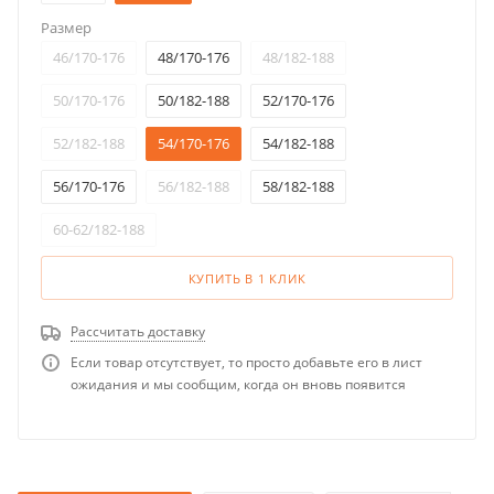
Размер
46/170-176
48/170-176
48/182-188
50/170-176
50/182-188
52/170-176
52/182-188
54/170-176
54/182-188
56/170-176
56/182-188
58/182-188
60-62/182-188
КУПИТЬ В 1 КЛИК
Рассчитать доставку
Если товар отсутствует, то просто добавьте его в лист
ожидания и мы сообщим, когда он вновь появится