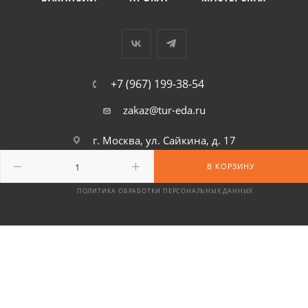
+7 (967) 199-38-54
zakaz@tur-eda.ru
г. Москва, ул. Сайкина, д. 17
В КОРЗИНУ
СОГЛАСИЕ НА ОБРАБОТКУ ПЕРСОНАЛЬНЫХ ДАННЫХ
ПОЛИТИКА ОБРАБОТКИ ПЕРСОНАЛЬНЫХ ДАННЫХ
2026 © ООО «Территория» — интернет-магазин туристического
снаряжения