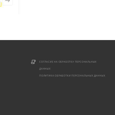
от
4 350 ₽
от
7 190 ₽
СОГЛАСИЕ НА ОБРАБОТКУ ПЕРСОНАЛЬНЫХ
ДАННЫХ
ПОЛИТИКА ОБРАБОТКИ ПЕРСОНАЛЬНЫХ ДАННЫХ