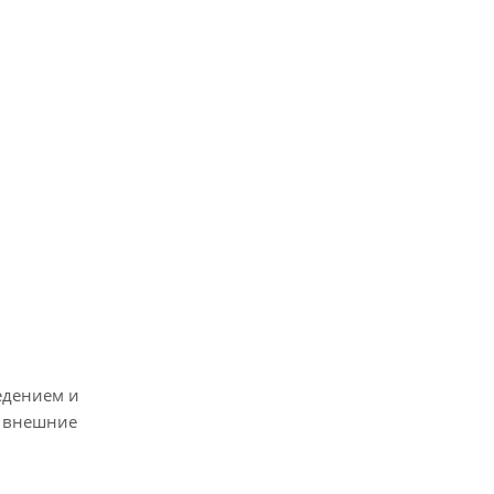
едением и
о внешние