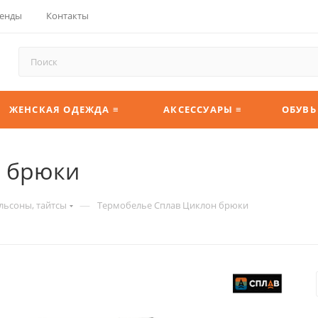
енды
Контакты
ЖЕНСКАЯ ОДЕЖДА ≡
АКСЕССУАРЫ ≡
ОБУВЬ
н брюки
—
льсоны, тайтсы
Термобелье Сплав Циклон брюки