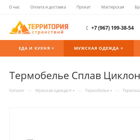
О нас
Оплата и доставка
Прокат
Мастерская
Бр
+7 (967) 199-38-54
ЕДА И КУХНЯ ≡
МУЖСКАЯ ОДЕЖДА ≡
Термобелье Сплав Цикло
—
—
—
Каталог
Мужская одежда ≡
Термобелье
Термока