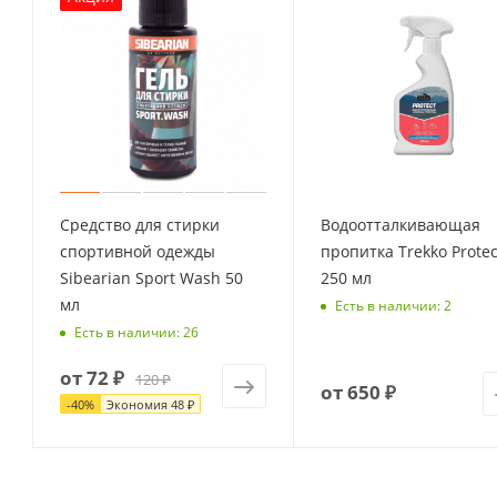
Средство для стирки
Водоотталкивающая
спортивной одежды
пропитка Trekko Protec
Sibearian Sport Wash 50
250 мл
мл
Есть в наличии: 2
Есть в наличии: 26
от
72 ₽
120 ₽
от
650 ₽
-
40
%
Экономия
48 ₽