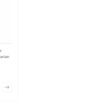
и
arian