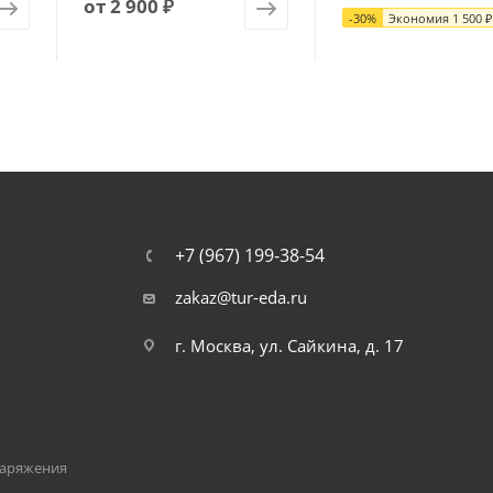
от
2 900 ₽
-
30
%
Экономия
1 500 ₽
+7 (967) 199-38-54
zakaz@tur-eda.ru
г. Москва, ул. Сайкина, д. 17
наряжения