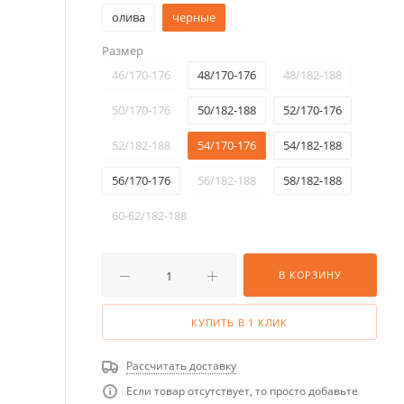
олива
черные
Размер
46/170-176
48/170-176
48/182-188
50/170-176
50/182-188
52/170-176
52/182-188
54/170-176
54/182-188
56/170-176
56/182-188
58/182-188
60-62/182-188
В КОРЗИНУ
КУПИТЬ В 1 КЛИК
Рассчитать доставку
Если товар отсутствует, то просто добавьте