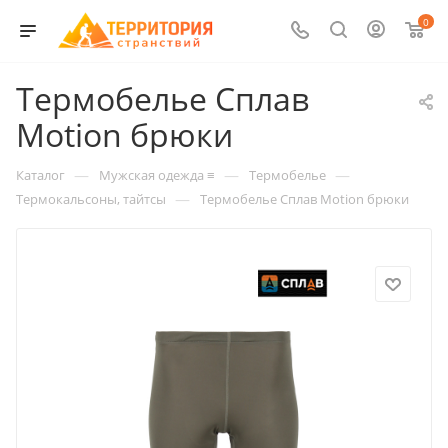
0
Термобелье Сплав
Motion брюки
—
—
—
Каталог
Мужская одежда ≡
Термобелье
—
Термокальсоны, тайтсы
Термобелье Сплав Motion брюки