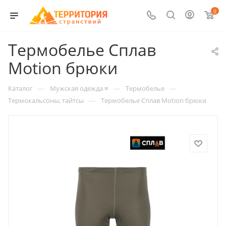
0
Термобелье Сплав
Motion брюки
—
—
—
Каталог
Мужская одежда ≡
Термобелье
—
Термокальсоны, тайтсы
Термобелье Сплав Motion брюки