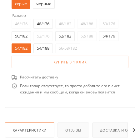
серые
черные
Размер
46/176
48/176
48/182
48/188
50/176
50/182
52/176
52/182
52/188
54/176
54/182
54/188
56-58/182
КУПИТЬ В 1 КЛИК
Рассчитать доставку
Если товар отсутствует, то просто добавьте его в лист
ожидания и мы сообщим, когда он вновь появится
ХАРАКТЕРИСТИКИ
ОТЗЫВЫ
ДОСТАВКА И ОПЛАТ