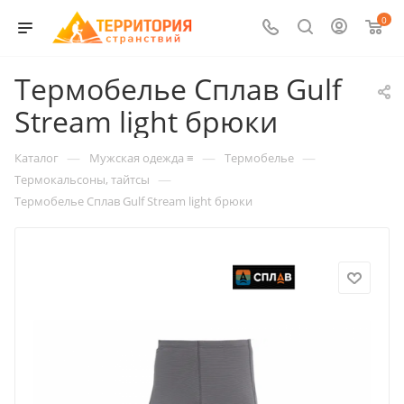
0
Термобелье Сплав Gulf
Stream light брюки
—
—
—
Каталог
Мужская одежда ≡
Термобелье
—
Термокальсоны, тайтсы
Термобелье Сплав Gulf Stream light брюки