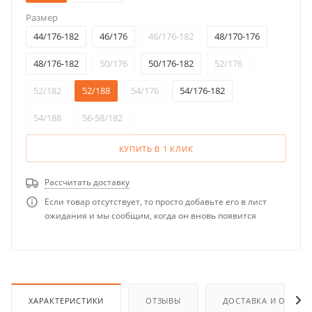
Размер
44/176-182
46/176
46/176-182
48/170-176
48/176-182
50/176
50/176-182
52/176
52/182
52/188
54/176
54/176-182
54/188
56-58/182
КУПИТЬ В 1 КЛИК
Рассчитать доставку
Если товар отсутствует, то просто добавьте его в лист
ожидания и мы сообщим, когда он вновь появится
ХАРАКТЕРИСТИКИ
ОТЗЫВЫ
ДОСТАВКА И ОПЛАТ