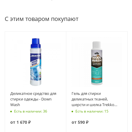
С этим товаром покупают
Деликатное средство для
Гель для стирки
стирки одежды - Down
деликатных тканей,
Wash
шерсти и шелка Trekko
Wool Wash 500 мл
Есть в наличии: 36
Есть в наличии: 15
от
1 670 ₽
от
590 ₽