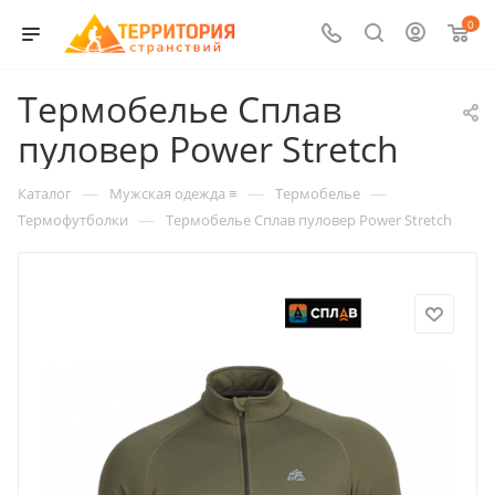
0
Термобелье Сплав
пуловер Power Stretch
—
—
—
Каталог
Мужская одежда ≡
Термобелье
—
Термофутболки
Термобелье Сплав пуловер Power Stretch