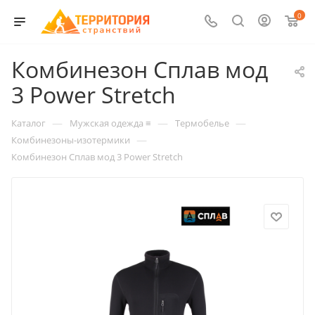
0
Комбинезон Сплав мод
3 Power Stretch
—
—
—
Каталог
Мужская одежда ≡
Термобелье
—
Комбинезоны-изотермики
Комбинезон Сплав мод 3 Power Stretch