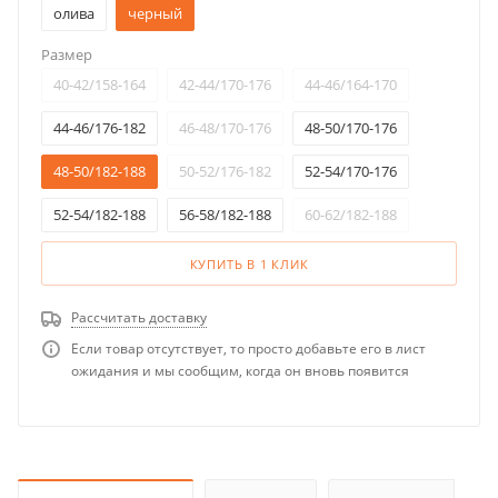
олива
черный
Размер
40-42/158-164
42-44/170-176
44-46/164-170
44-46/176-182
46-48/170-176
48-50/170-176
48-50/182-188
50-52/176-182
52-54/170-176
52-54/182-188
56-58/182-188
60-62/182-188
КУПИТЬ В 1 КЛИК
Рассчитать доставку
Если товар отсутствует, то просто добавьте его в лист
ожидания и мы сообщим, когда он вновь появится