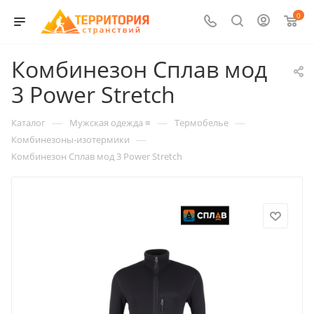
0
Комбинезон Сплав мод
3 Power Stretch
—
—
—
Каталог
Мужская одежда ≡
Термобелье
—
Комбинезоны-изотермики
Комбинезон Сплав мод 3 Power Stretch