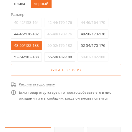
олива
черный
Размер
40-42/158-164
42-44/170-176
44-46/164-170
44-46/176-182
46-48/170-176
48-50/170-176
48-50/182-188
50-52/176-182
52-54/170-176
52-54/182-188
56-58/182-188
60-62/182-188
КУПИТЬ В 1 КЛИК
Рассчитать доставку
Если товар отсутствует, то просто добавьте его в лист
ожидания и мы сообщим, когда он вновь появится