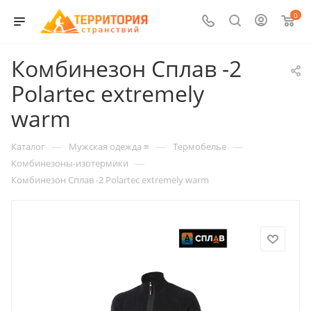
0
Комбинезон Сплав -2
Polartec extremely
warm
—
—
—
Каталог
Мужская одежда ≡
Термобелье
—
Комбинезоны-изотермики
Комбинезон Сплав -2 Polartec extremely warm