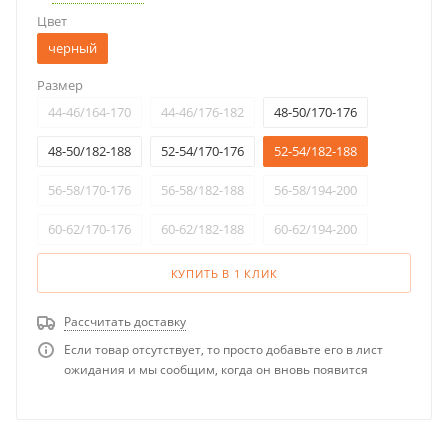
Цвет
черный
Размер
44-46/164-170
44-46/176-182
48-50/170-176
48-50/182-188
52-54/170-176
52-54/182-188
56-58/170-176
56-58/182-188
56-58/194-200
60-62/170-176
60-62/182-188
60-62/194-200
КУПИТЬ В 1 КЛИК
Рассчитать доставку
Если товар отсутствует, то просто добавьте его в лист
ожидания и мы сообщим, когда он вновь появится