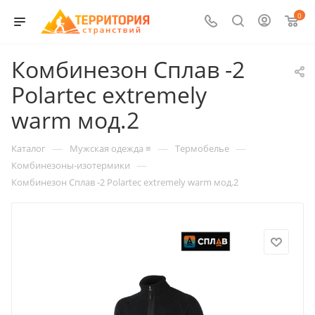
0
Комбинезон Сплав -2
Polartec extremely
warm мод.2
—
—
—
Каталог
Мужская одежда ≡
Термобелье
—
Комбинезоны-изотермики
Комбинезон Сплав -2 Polartec extremely warm мод.2