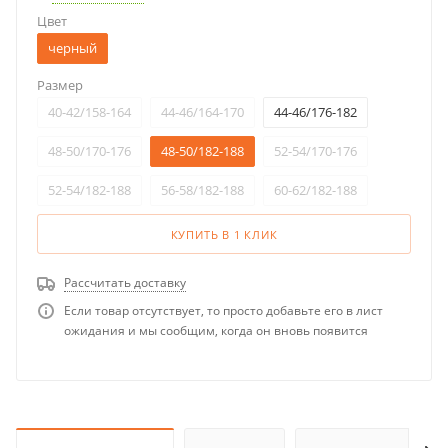
Цвет
черный
Размер
40-42/158-164
44-46/164-170
44-46/176-182
48-50/170-176
48-50/182-188
52-54/170-176
52-54/182-188
56-58/182-188
60-62/182-188
КУПИТЬ В 1 КЛИК
Рассчитать доставку
Если товар отсутствует, то просто добавьте его в лист
ожидания и мы сообщим, когда он вновь появится