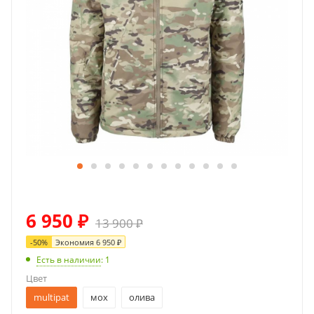
6 950
₽
13 900
₽
-
50
%
Экономия
6 950
₽
Есть в наличии
: 1
Цвет
multipat
мох
олива