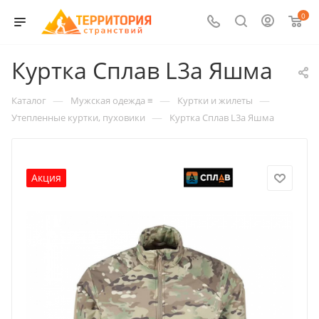
0
Куртка Сплав L3a Яшма
—
—
—
Каталог
Мужская одежда ≡
Куртки и жилеты
—
Утепленные куртки, пуховики
Куртка Сплав L3a Яшма
Акция