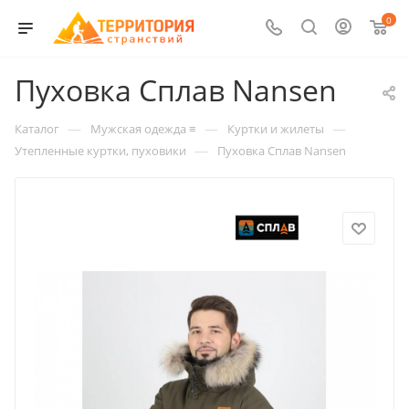
0
Пуховка Сплав Nansen
—
—
—
Каталог
Мужская одежда ≡
Куртки и жилеты
—
Утепленные куртки, пуховики
Пуховка Сплав Nansen