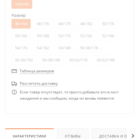
черная
Размер
46/164
46/176
48/176
48/182
50/176
50/182
50/188
52/176
52/182
52/188
54/176
54/182
54/188
56-58/176
56-58/182
56-58/188
60-62/176
60-62/188
Таблица размеров
Рассчитать доставку
Если товар отсутствует, то просто добавьте его в лист
ожидания и мы сообщим, когда он вновь появится
ХАРАКТЕРИСТИКИ
ОТЗЫВЫ
ДОСТАВКА И ОПЛАТ