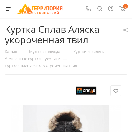
0
Куртка Сплав Аляска
укороченная твил
—
—
—
Каталог
Мужская одежда ≡
Куртки и жилеты
—
Утепленные куртки, пуховики
Куртка Сплав Аляска укороченная твил