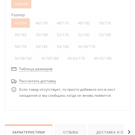
черная
Размер
46/164
46/176
48/176
48/182
50/176
50/182
50/188
52/176
52/182
52/188
54/176
54/182
54/188
56-58/176
56-58/182
56-58/188
60-62/176
60-62/188
Таблица размеров
Рассчитать доставку
Если товар отсутствует, то просто добавьте его в лист
ожидания и мы сообщим, когда он вновь появится
ХАРАКТЕРИСТИКИ
ОТЗЫВЫ
ДОСТАВКА И ОПЛАТ