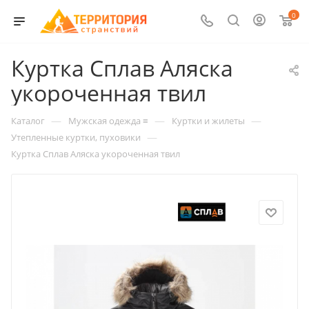
0
Куртка Сплав Аляска
укороченная твил
—
—
—
Каталог
Мужская одежда ≡
Куртки и жилеты
—
Утепленные куртки, пуховики
Куртка Сплав Аляска укороченная твил