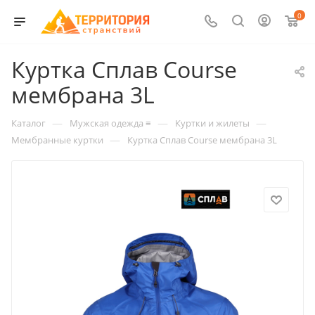
0
Куртка Сплав Course
мембрана 3L
—
—
—
Каталог
Мужская одежда ≡
Куртки и жилеты
—
Мембранные куртки
Куртка Сплав Course мембрана 3L