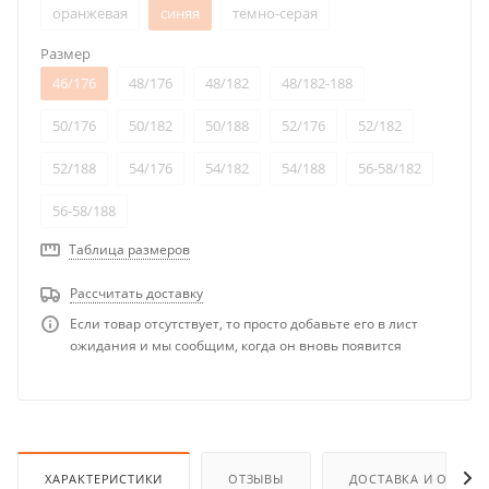
оранжевая
синяя
темно-серая
Размер
46/176
48/176
48/182
48/182-188
50/176
50/182
50/188
52/176
52/182
52/188
54/176
54/182
54/188
56-58/182
56-58/188
Таблица размеров
Рассчитать доставку
Если товар отсутствует, то просто добавьте его в лист
ожидания и мы сообщим, когда он вновь появится
ХАРАКТЕРИСТИКИ
ОТЗЫВЫ
ДОСТАВКА И ОПЛАТ