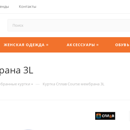
енды
Контакты
ЖЕНСКАЯ ОДЕЖДА ≡
АКСЕССУАРЫ ≡
ОБУВЬ
рана 3L
—
бранные куртки
Куртка Сплав Course мембрана 3L