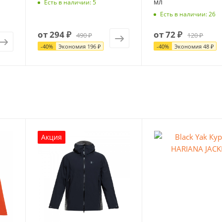
мл
Есть в наличии: 5
Есть в наличии: 26
от
294 ₽
от
72 ₽
490 ₽
120 ₽
-
40
%
Экономия
196 ₽
-
40
%
Экономия
48 ₽
Акция