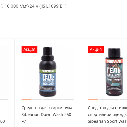
2
1), 10 000 г/м
/24 ч (JIS L1099 B1).
Акция
Акция
и
Средство для стирки пуха
Средство для стирк
Sibearian Down Wash 250
спортивной одежд
000
мл
Sibearian Sport Was