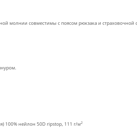
ой молнии совместимы с поясом рюкзака и страховочной 
шнуром.
2
) 100% нейлон 50D ripstop, 111 г/м