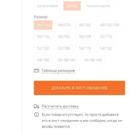
оранжевая
синяя
темно-серая
Размер
46/176
48/176
48/182
48/182-188
50/176
50/182
50/188
52/176
52/182
52/188
54/176
54/182
54/188
56-58/182
56-58/188
Таблица размеров
ДОБАВИТЬ В ЛИСТ ОЖИДАНИЯ
Рассчитать доставку
Если товар отсутствует, то просто добавьте
его в лист ожидания и мы сообщим, когда он
вновь появится