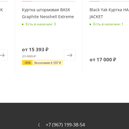
SK
Куртка штормовая BASK
Black Yak Куртка H
Graphite Neoshell Extreme
JACKET
Есть в наличии: 3
Есть в наличии: 1
от
15 393 ₽
21 990 ₽
от
17 000 ₽
-
30
%
Экономия
6 597 ₽
+7 (967) 199-38-54