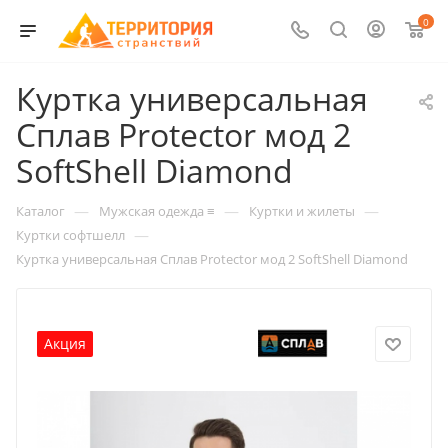
0
Куртка универсальная
Сплав Protector мод 2
SoftShell Diamond
—
—
—
Каталог
Мужская одежда ≡
Куртки и жилеты
—
Куртки софтшелл
Куртка универсальная Сплав Protector мод 2 SoftShell Diamond
Акция