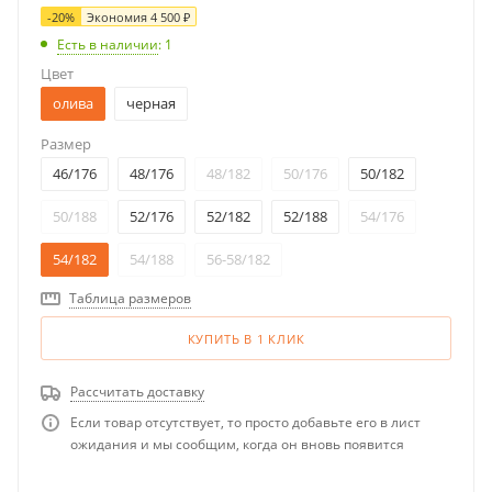
-
20
%
Экономия
4 500
₽
Есть в наличии
: 1
Цвет
олива
черная
Размер
46/176
48/176
48/182
50/176
50/182
50/188
52/176
52/182
52/188
54/176
54/182
54/188
56-58/182
Таблица размеров
КУПИТЬ В 1 КЛИК
Рассчитать доставку
Если товар отсутствует, то просто добавьте его в лист
ожидания и мы сообщим, когда он вновь появится