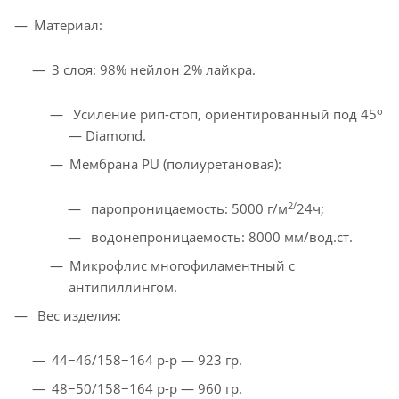
Материал:
3 слоя: 98% нейлон 2% лайкра.
o
Усиление рип-стоп, ориентированный под 45
— Diamond.
Мембрана PU (полиуретановая):
2/
паропроницаемость: 5000 г/м
24ч;
водонепроницаемость: 8000 мм/вод.ст.
Микрофлис многофиламентный с
антипиллингом.
Вес изделия:
44−46/158−164 р-р — 923 гр.
48−50/158−164 р-р — 960 гр.