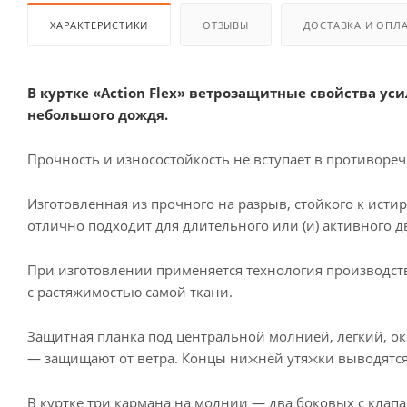
ХАРАКТЕРИСТИКИ
ОТЗЫВЫ
ДОСТАВКА И ОПЛ
В куртке «Action Flex» ветрозащитные свойства у
небольшого дождя.
Прочность и износостойкость не вступает в противореч
Изготовленная из прочного на разрыв, стойкого к ист
отлично подходит для длительного или (и) активного 
При изготовлении применяется технология производст
с растяжимостью самой ткани.
Защитная планка под центральной молнией, легкий, о
— защищают от ветра. Концы нижней утяжки выводятся 
В куртке три кармана на молнии — два боковых с клап