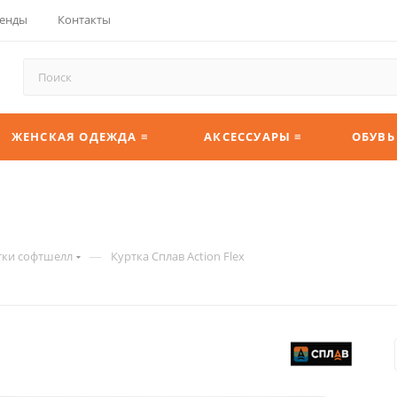
енды
Контакты
ЖЕНСКАЯ ОДЕЖДА ≡
АКСЕССУАРЫ ≡
ОБУВЬ
—
тки софтшелл
Куртка Сплав Action Flex