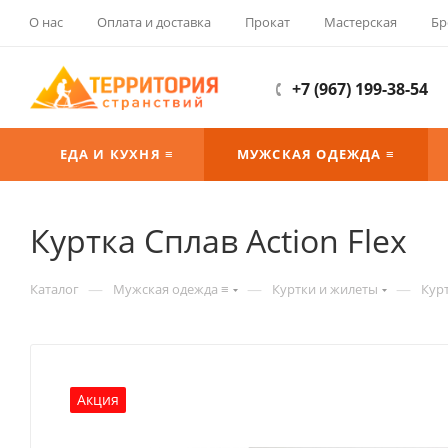
О нас
Оплата и доставка
Прокат
Мастерская
Бр
+7 (967) 199-38-54
ЕДА И КУХНЯ ≡
МУЖСКАЯ ОДЕЖДА ≡
Куртка Сплав Action Flex
—
—
—
Каталог
Мужская одежда ≡
Куртки и жилеты
Кур
Акция