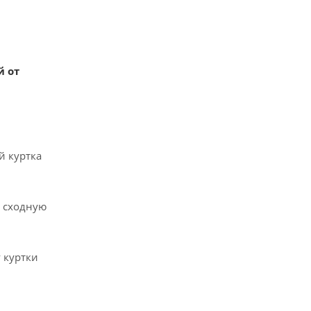
й от
й куртка
ь сходную
 куртки