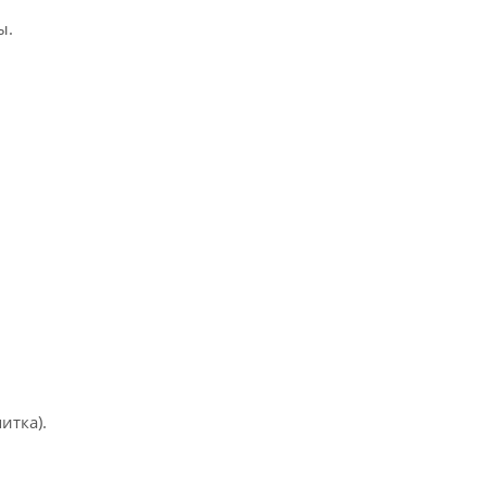
ы.
итка).