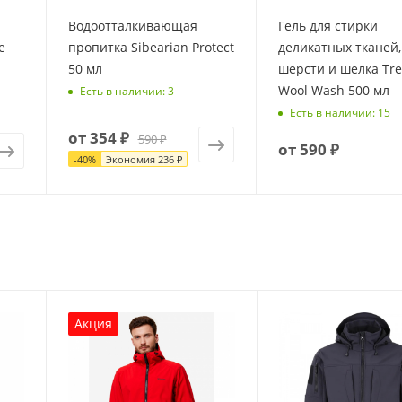
Водоотталкивающая
Гель для стирки
e
пропитка Sibearian Protect
деликатных тканей,
50 мл
шерсти и шелка Tre
Wool Wash 500 мл
Есть в наличии: 3
Есть в наличии: 15
от
354 ₽
590 ₽
от
590 ₽
-
40
%
Экономия
236 ₽
Акция