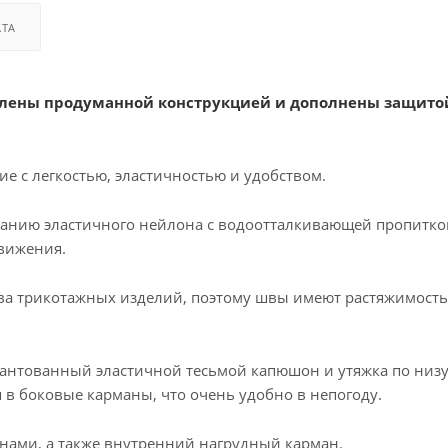
АТА
силены продуманной конструкцией и дополнены защито
ие с легкостью, эластичностью и удобством.
иранию эластичного нейлона с водоотталкивающей пропитко
движения.
ва трикотажных изделий, поэтому швы имеют растяжимост
кантованный эластичной тесьмой капюшон и утяжка по низу
в боковые карманы, что очень удобно в непогоду.
анами, а также внутренний нагрудный карман.