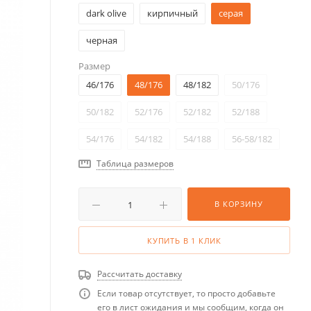
dark olive
кирпичный
серая
черная
Размер
46/176
48/176
48/182
50/176
50/182
52/176
52/182
52/188
54/176
54/182
54/188
56-58/182
Таблица размеров
В КОРЗИНУ
КУПИТЬ В 1 КЛИК
Рассчитать доставку
Если товар отсутствует, то просто добавьте
его в лист ожидания и мы сообщим, когда он