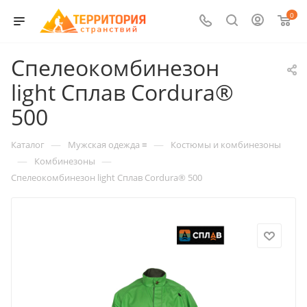
0
Спелеокомбинезон
light Сплав Cordura®
500
—
—
Каталог
Мужская одежда ≡
Костюмы и комбинезоны
—
—
Комбинезоны
Спелеокомбинезон light Сплав Cordura® 500