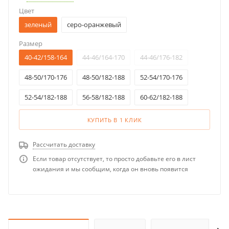
Цвет
зеленый
серо-оранжевый
Размер
40-42/158-164
44-46/164-170
44-46/176-182
48-50/170-176
48-50/182-188
52-54/170-176
52-54/182-188
56-58/182-188
60-62/182-188
КУПИТЬ В 1 КЛИК
Рассчитать доставку
Если товар отсутствует, то просто добавьте его в лист
ожидания и мы сообщим, когда он вновь появится