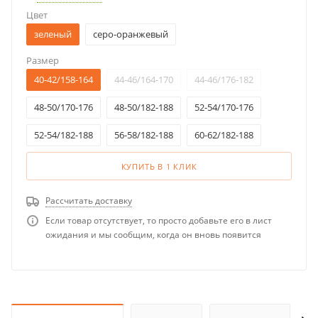
Цвет
зеленый
серо-оранжевый
Размер
40-42/158-164
44-46/164-170
44-46/176-182
48-50/170-176
48-50/182-188
52-54/170-176
52-54/182-188
56-58/182-188
60-62/182-188
КУПИТЬ В 1 КЛИК
Рассчитать доставку
Если товар отсутствует, то просто добавьте его в лист
ожидания и мы сообщим, когда он вновь появится