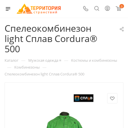
0
Спелеокомбинезон
light Сплав Cordura®
500
—
—
Каталог
Мужская одежда ≡
Костюмы и комбинезоны
—
—
Комбинезоны
Спелеокомбинезон light Сплав Cordura® 500