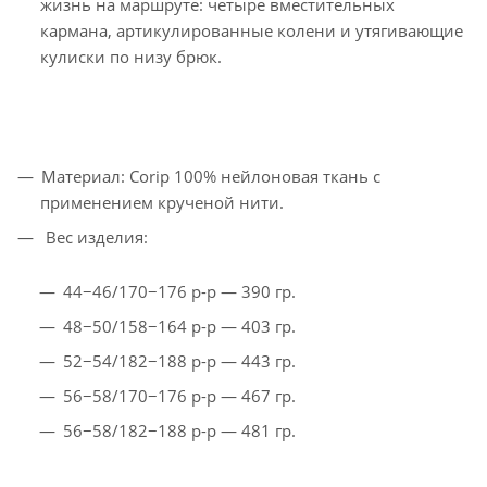
жизнь на маршруте: четыре вместительных
кармана, артикулированные колени и утягивающие
кулиски по низу брюк.
Материал: Corip 100% нейлоновая ткань с
применением крученой нити.
Вес изделия:
44−46/170−176 р-р — 390 гр.
48−50/158−164 р-р — 403 гр.
52−54/182−188 р-р — 443 гр.
56−58/170−176 р-р — 467 гр.
56−58/182−188 р-р — 481 гр.