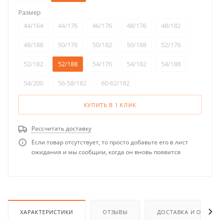
Размер
44/164
44/176
46/176
48/176
48/182
48/188
50/176
50/182
50/188
52/176
52/182
52/188
54/176
54/182
54/188
54/200
56-58/182
60-62/182
КУПИТЬ В 1 КЛИК
Рассчитать доставку
Если товар отсутствует, то просто добавьте его в лист
ожидания и мы сообщим, когда он вновь появится
ХАРАКТЕРИСТИКИ
ОТЗЫВЫ
ДОСТАВКА И ОПЛАТ