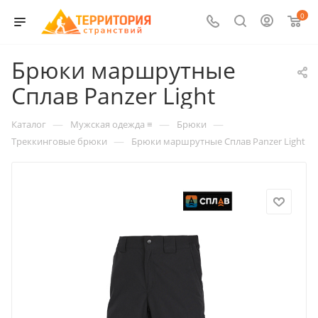
0
Брюки маршрутные
Сплав Panzer Light
—
—
—
Каталог
Мужская одежда ≡
Брюки
—
Треккинговые брюки
Брюки маршрутные Сплав Panzer Light