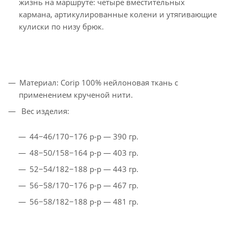
жизнь на маршруте: четыре вместительных
кармана, артикулированные колени и утягивающие
кулиски по низу брюк.
Материал: Corip 100% нейлоновая ткань с
применением крученой нити.
Вес изделия:
44−46/170−176 р-р — 390 гр.
48−50/158−164 р-р — 403 гр.
52−54/182−188 р-р — 443 гр.
56−58/170−176 р-р — 467 гр.
56−58/182−188 р-р — 481 гр.