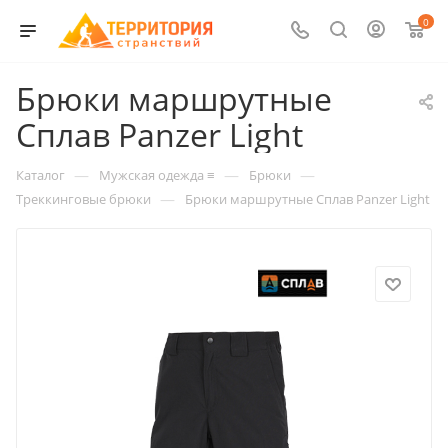
0
Брюки маршрутные
Сплав Panzer Light
—
—
—
Каталог
Мужская одежда ≡
Брюки
—
Треккинговые брюки
Брюки маршрутные Сплав Panzer Light