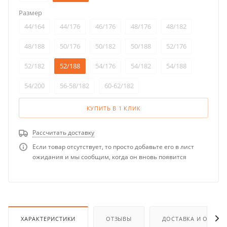
Размер
44/164
44/176
46/176
48/176
48/182
48/188
50/176
50/182
50/188
52/176
52/182
52/188
54/176
54/182
54/188
54/200
56-58/182
60-62/182
КУПИТЬ В 1 КЛИК
Рассчитать доставку
Если товар отсутствует, то просто добавьте его в лист
ожидания и мы сообщим, когда он вновь появится
ХАРАКТЕРИСТИКИ
ОТЗЫВЫ
ДОСТАВКА И ОПЛАТ