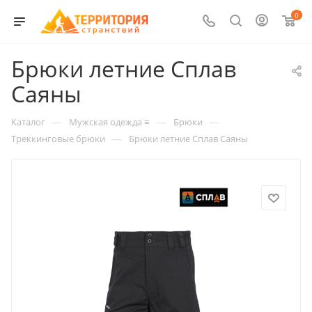
0
Брюки летние Сплав
Саяны
—
—
—
Каталог
Мужская одежда ≡
Брюки
—
Треккинговые брюки
Брюки летние Сплав Саяны