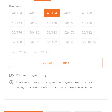
Размер
44/164
44/176
46/164
46/176
46/188
48/164
48/170
48/176
48/182
48/188
50/176
50/182
50/188
52/176
52/182
52/188
54/176
54/182
54/188
56-58/182
60-62/182
60-62/188
КУПИТЬ В 1 КЛИК
Рассчитать доставку
Если товар отсутствует, то просто добавьте его в лист
ожидания и мы сообщим, когда он вновь появится