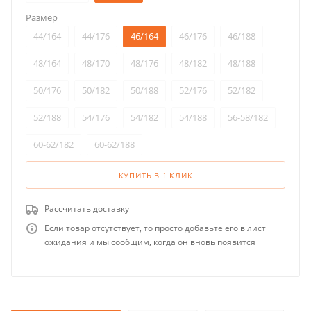
Размер
44/164
44/176
46/164
46/176
46/188
48/164
48/170
48/176
48/182
48/188
50/176
50/182
50/188
52/176
52/182
52/188
54/176
54/182
54/188
56-58/182
60-62/182
60-62/188
КУПИТЬ В 1 КЛИК
Рассчитать доставку
Если товар отсутствует, то просто добавьте его в лист
ожидания и мы сообщим, когда он вновь появится