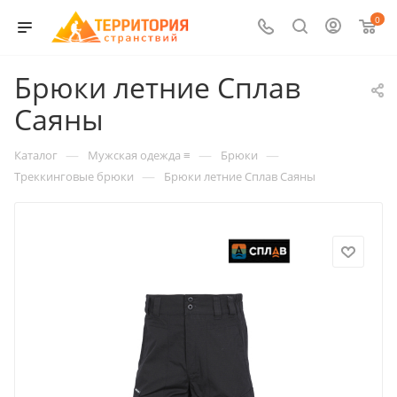
0
Брюки летние Сплав
Саяны
—
—
—
Каталог
Мужская одежда ≡
Брюки
—
Треккинговые брюки
Брюки летние Сплав Саяны