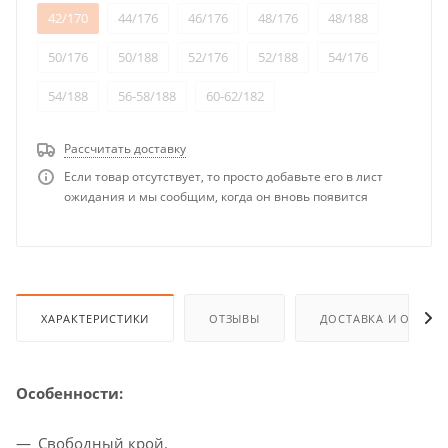
42/170
44/176
46/176
48/176
48/188
50/176
50/188
52/176
52/188
54/176
54/188
56-58/188
60-62/182
Рассчитать доставку
Если товар отсутствует, то просто добавьте его в лист
ожидания и мы сообщим, когда он вновь появится
ХАРАКТЕРИСТИКИ
ОТЗЫВЫ
ДОСТАВКА И ОПЛАТ
Особенности:
Свободный крой.