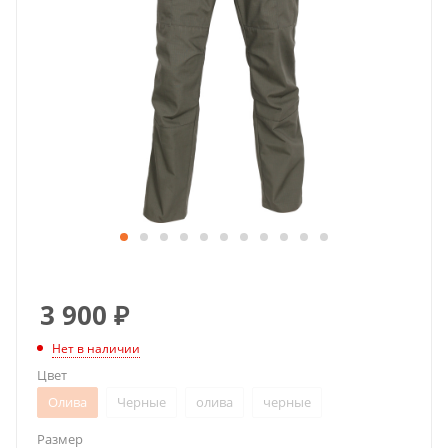
3 900
₽
Нет в наличии
Цвет
Олива
Черные
олива
черные
Размер