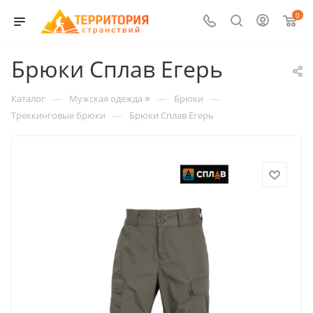
0
Брюки Сплав Егерь
—
—
—
Каталог
Мужская одежда ≡
Брюки
—
Треккинговые брюки
Брюки Сплав Егерь