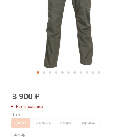
3 900
₽
Нет в наличии
Цвет
Олива
Черные
олива
черные
Размер