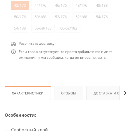
42/170
44/176
46/176
48/176
48/188
50/176
50/188
52/176
52/188
54/176
54/188
56-58/188
60-62/182
Рассчитать доставку
Если товар отсутствует, то просто добавьте его в лист
ожидания и мы сообщим, когда он вновь появится
ХАРАКТЕРИСТИКИ
ОТЗЫВЫ
ДОСТАВКА И ОПЛАТ
Особенности:
Свободный крой.