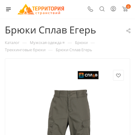
0
Брюки Сплав Егерь
—
—
—
Каталог
Мужская одежда ≡
Брюки
—
Треккинговые брюки
Брюки Сплав Егерь