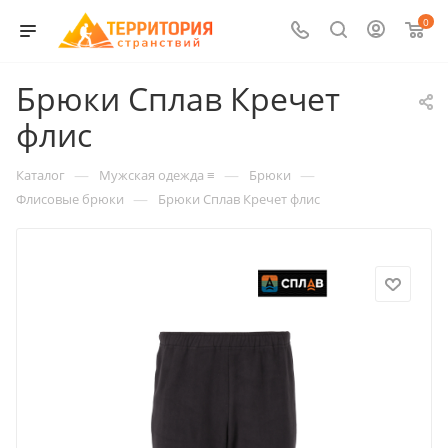
0
Брюки Сплав Кречет
флис
—
—
—
Каталог
Мужская одежда ≡
Брюки
—
Флисовые брюки
Брюки Сплав Кречет флис